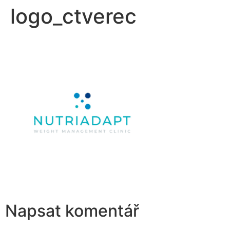
logo_ctverec
Přejít
k
obsahu
Napsat komentář