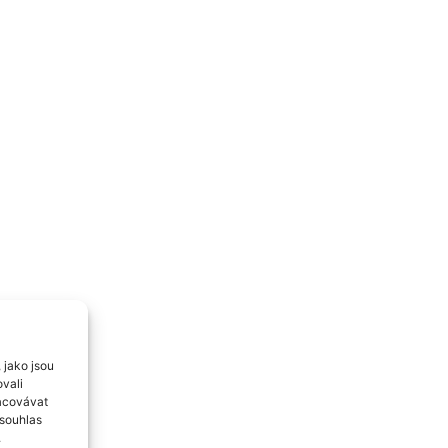
 jako jsou
ovali
racovávat
esouhlas
.