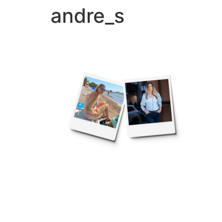
andre_s
Přejít
k
obsahu