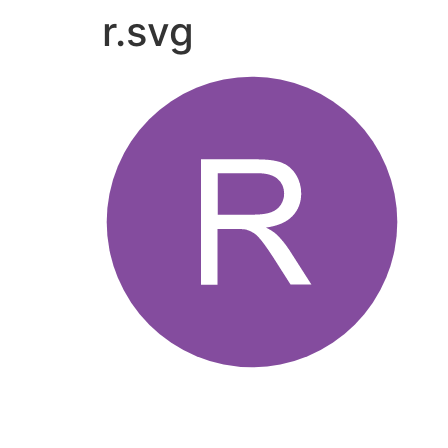
r.svg
Přejít
k
obsahu