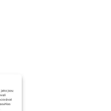
 jako jsou
ovali
racovávat
esouhlas
.